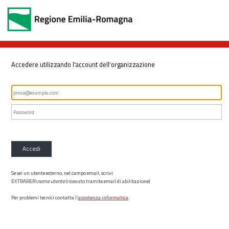
Accedere utilizzando l'account dell'organizzazione
Accedi
Se sei un utente esterno, nel campo email, scrivi
EXTRARER\
nome utente
(ricevuto tramite email di abilitazione)
Per problemi tecnici contatta l’
assistenza informatica
.