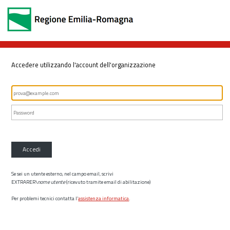
Accedere utilizzando l'account dell'organizzazione
Accedi
Se sei un utente esterno, nel campo email, scrivi
EXTRARER\
nome utente
(ricevuto tramite email di abilitazione)
Per problemi tecnici contatta l’
assistenza informatica
.