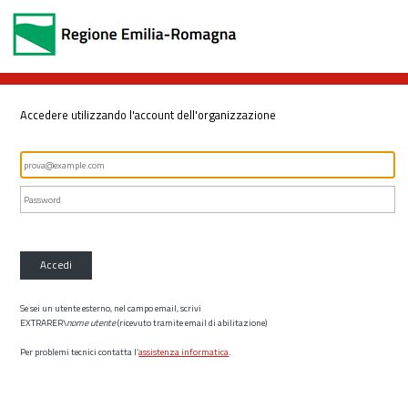
Accedere utilizzando l'account dell'organizzazione
Accedi
Se sei un utente esterno, nel campo email, scrivi
EXTRARER\
nome utente
(ricevuto tramite email di abilitazione)
Per problemi tecnici contatta l’
assistenza informatica
.