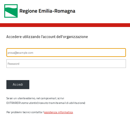
Accedere utilizzando l'account dell'organizzazione
Accedi
Se sei un utente esterno, nel campo email, scrivi
EXTRARER\
nome utente
(ricevuto tramite email di abilitazione)
Per problemi tecnici contatta l’
assistenza informatica
.