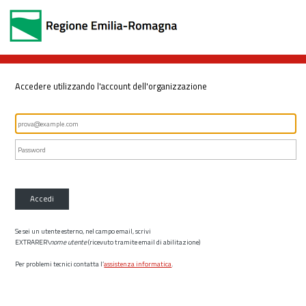
Accedere utilizzando l'account dell'organizzazione
Accedi
Se sei un utente esterno, nel campo email, scrivi
EXTRARER\
nome utente
(ricevuto tramite email di abilitazione)
Per problemi tecnici contatta l’
assistenza informatica
.