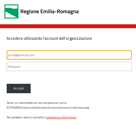
Accedere utilizzando l'account dell'organizzazione
Accedi
Se sei un utente esterno, nel campo email, scrivi
EXTRARER\
nome utente
(ricevuto tramite email di abilitazione)
Per problemi tecnici contatta l’
assistenza informatica
.