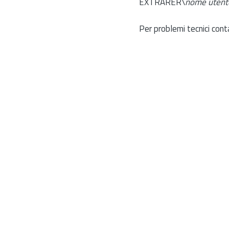
EXTRARER\
nome utent
Per problemi tecnici cont