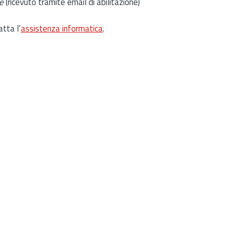
e
(ricevuto tramite email di abilitazione)
atta l’
assistenza informatica
.