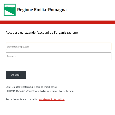
Accedere utilizzando l'account dell'organizzazione
Accedi
Se sei un utente esterno, nel campo email, scrivi
EXTRARER\
nome utente
(ricevuto tramite email di abilitazione)
Per problemi tecnici contatta l’
assistenza informatica
.