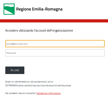
Accedere utilizzando l'account dell'organizzazione
Accedi
Se sei un utente esterno, nel campo email, scrivi
EXTRARER\
nome utente
(ricevuto tramite email di abilitazione)
Per problemi tecnici contatta l’
assistenza informatica
.