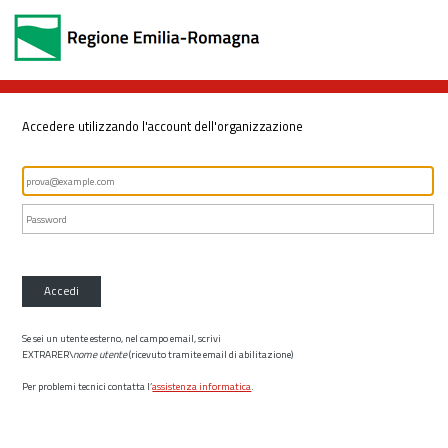
Accedere utilizzando l'account dell'organizzazione
Accedi
Se sei un utente esterno, nel campo email, scrivi
EXTRARER\
nome utente
(ricevuto tramite email di abilitazione)
Per problemi tecnici contatta l’
assistenza informatica
.