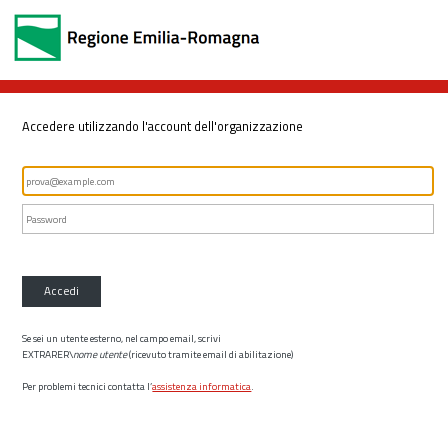
Accedere utilizzando l'account dell'organizzazione
Accedi
Se sei un utente esterno, nel campo email, scrivi
EXTRARER\
nome utente
(ricevuto tramite email di abilitazione)
Per problemi tecnici contatta l’
assistenza informatica
.