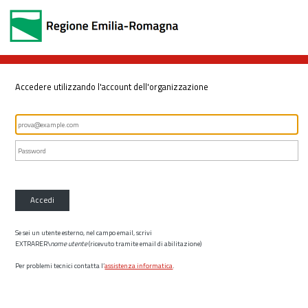
Accedere utilizzando l'account dell'organizzazione
Accedi
Se sei un utente esterno, nel campo email, scrivi
EXTRARER\
nome utente
(ricevuto tramite email di abilitazione)
Per problemi tecnici contatta l’
assistenza informatica
.