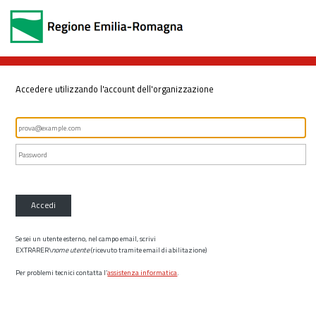
Accedere utilizzando l'account dell'organizzazione
Accedi
Se sei un utente esterno, nel campo email, scrivi
EXTRARER\
nome utente
(ricevuto tramite email di abilitazione)
Per problemi tecnici contatta l’
assistenza informatica
.