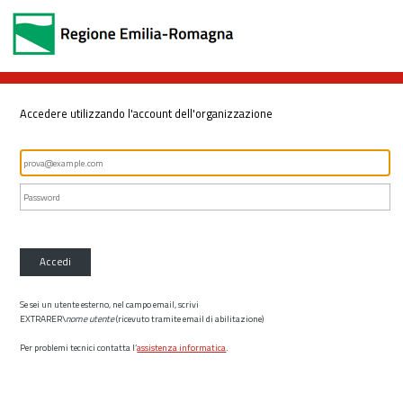
Accedere utilizzando l'account dell'organizzazione
Accedi
Se sei un utente esterno, nel campo email, scrivi
EXTRARER\
nome utente
(ricevuto tramite email di abilitazione)
Per problemi tecnici contatta l’
assistenza informatica
.