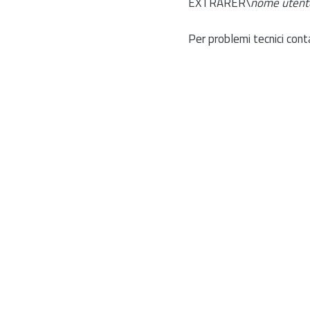
EXTRARER\
nome utent
Per problemi tecnici cont