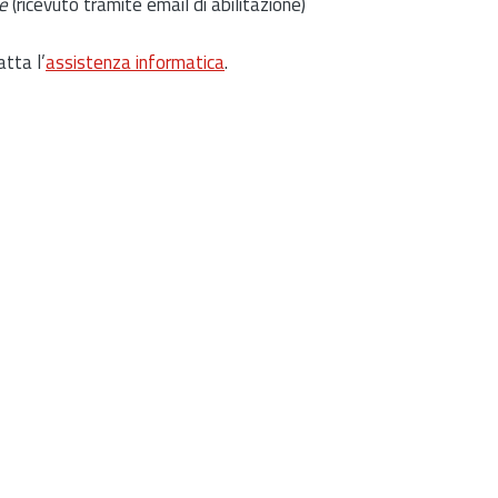
e
(ricevuto tramite email di abilitazione)
atta l’
assistenza informatica
.