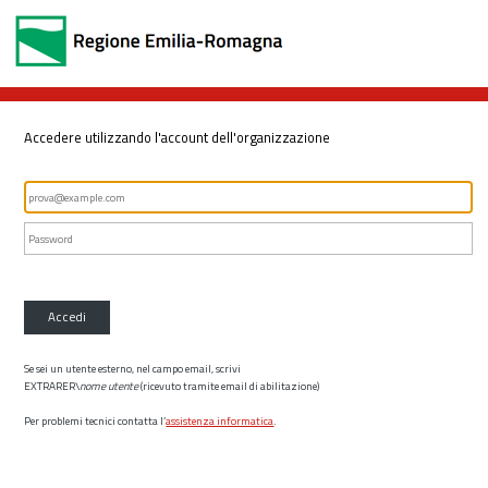
Accedere utilizzando l'account dell'organizzazione
Accedi
Se sei un utente esterno, nel campo email, scrivi
EXTRARER\
nome utente
(ricevuto tramite email di abilitazione)
Per problemi tecnici contatta l’
assistenza informatica
.