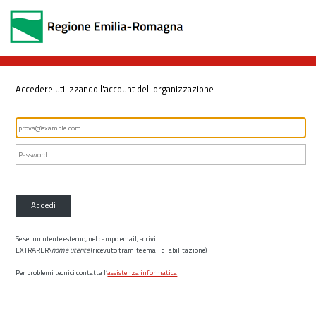
Accedere utilizzando l'account dell'organizzazione
Accedi
Se sei un utente esterno, nel campo email, scrivi
EXTRARER\
nome utente
(ricevuto tramite email di abilitazione)
Per problemi tecnici contatta l’
assistenza informatica
.