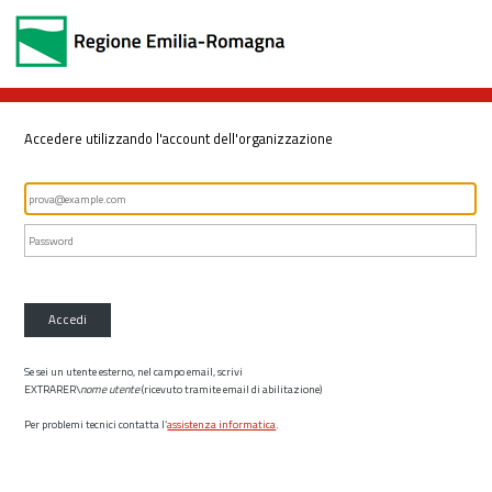
Accedere utilizzando l'account dell'organizzazione
Accedi
Se sei un utente esterno, nel campo email, scrivi
EXTRARER\
nome utente
(ricevuto tramite email di abilitazione)
Per problemi tecnici contatta l’
assistenza informatica
.