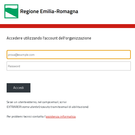
Accedere utilizzando l'account dell'organizzazione
Accedi
Se sei un utente esterno, nel campo email, scrivi
EXTRARER\
nome utente
(ricevuto tramite email di abilitazione)
Per problemi tecnici contatta l’
assistenza informatica
.