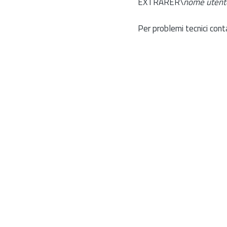
EXTRARER\
nome utent
Per problemi tecnici cont