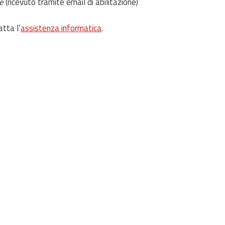
e
(ricevuto tramite email di abilitazione)
atta l’
assistenza informatica
.