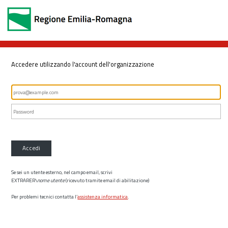
Accedere utilizzando l'account dell'organizzazione
Accedi
Se sei un utente esterno, nel campo email, scrivi
EXTRARER\
nome utente
(ricevuto tramite email di abilitazione)
Per problemi tecnici contatta l’
assistenza informatica
.