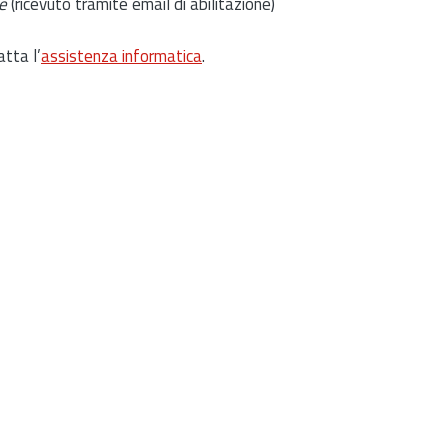
e
(ricevuto tramite email di abilitazione)
atta l’
assistenza informatica
.