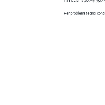
EXTRARER\
nome utent
Per problemi tecnici cont