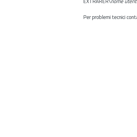
EXTRARER\
nome utent
Per problemi tecnici cont