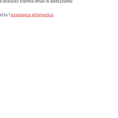
e
(ricevuto tramite email di abilitazione)
atta l’
assistenza informatica
.