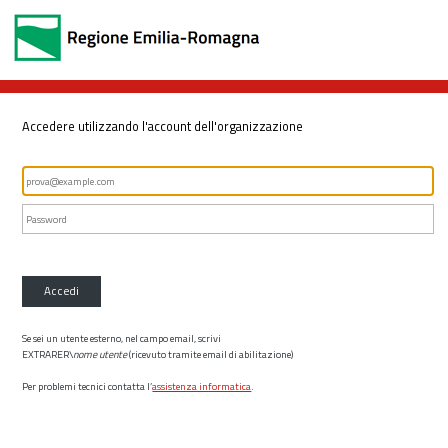
Accedere utilizzando l'account dell'organizzazione
Accedi
Se sei un utente esterno, nel campo email, scrivi
EXTRARER\
nome utente
(ricevuto tramite email di abilitazione)
Per problemi tecnici contatta l’
assistenza informatica
.