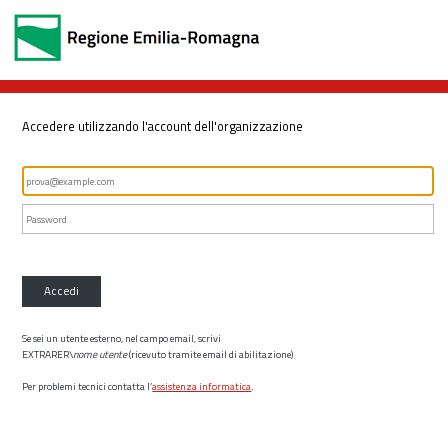
Accedere utilizzando l'account dell'organizzazione
Accedi
Se sei un utente esterno, nel campo email, scrivi
EXTRARER\
nome utente
(ricevuto tramite email di abilitazione)
Per problemi tecnici contatta l’
assistenza informatica
.