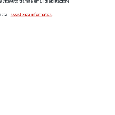
e
(ricevuto tramite email di abilitazione)
atta l’
assistenza informatica
.