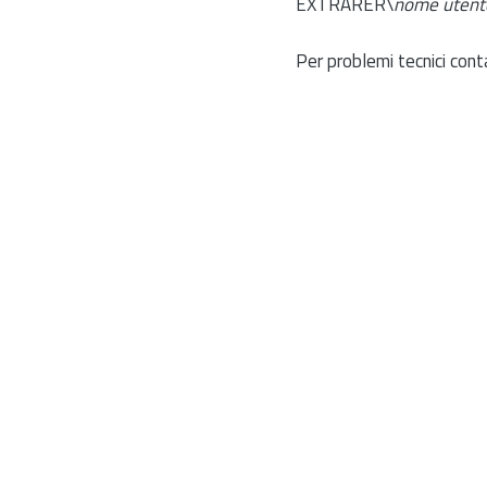
EXTRARER\
nome utent
Per problemi tecnici cont