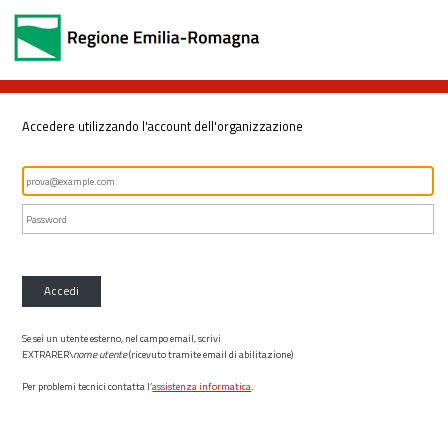
Accedere utilizzando l'account dell'organizzazione
Accedi
Se sei un utente esterno, nel campo email, scrivi
EXTRARER\
nome utente
(ricevuto tramite email di abilitazione)
Per problemi tecnici contatta l’
assistenza informatica
.