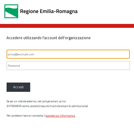
Accedere utilizzando l'account dell'organizzazione
Accedi
Se sei un utente esterno, nel campo email, scrivi
EXTRARER\
nome utente
(ricevuto tramite email di abilitazione)
Per problemi tecnici contatta l’
assistenza informatica
.