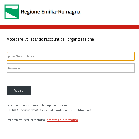
Accedere utilizzando l'account dell'organizzazione
Accedi
Se sei un utente esterno, nel campo email, scrivi
EXTRARER\
nome utente
(ricevuto tramite email di abilitazione)
Per problemi tecnici contatta l’
assistenza informatica
.