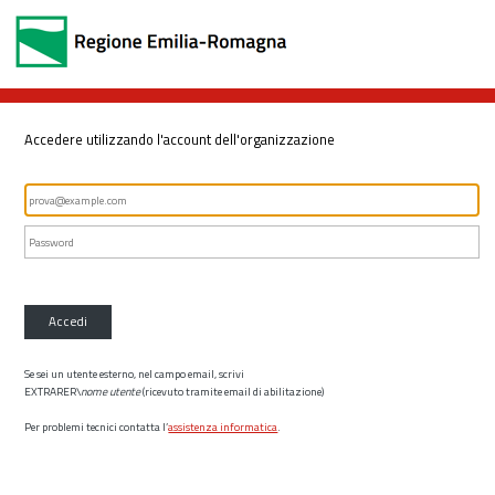
Accedere utilizzando l'account dell'organizzazione
Accedi
Se sei un utente esterno, nel campo email, scrivi
EXTRARER\
nome utente
(ricevuto tramite email di abilitazione)
Per problemi tecnici contatta l’
assistenza informatica
.