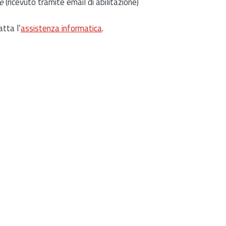
e
(ricevuto tramite email di abilitazione)
atta l’
assistenza informatica
.