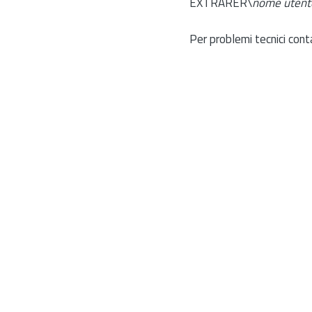
EXTRARER\
nome utent
Per problemi tecnici cont