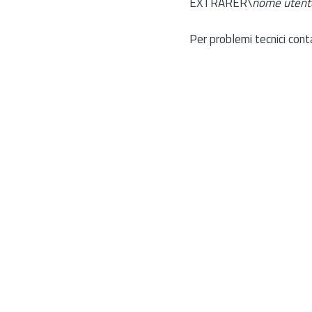
EXTRARER\
nome utent
Per problemi tecnici cont