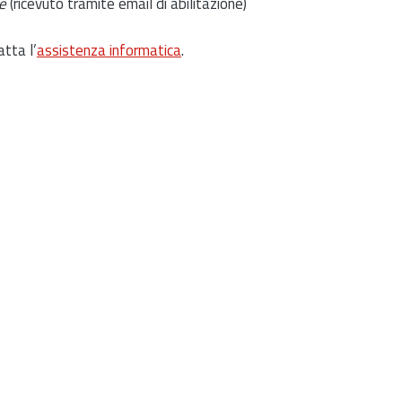
e
(ricevuto tramite email di abilitazione)
atta l’
assistenza informatica
.