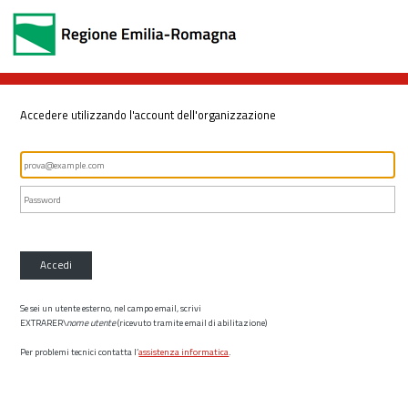
Accedere utilizzando l'account dell'organizzazione
Accedi
Se sei un utente esterno, nel campo email, scrivi
EXTRARER\
nome utente
(ricevuto tramite email di abilitazione)
Per problemi tecnici contatta l’
assistenza informatica
.