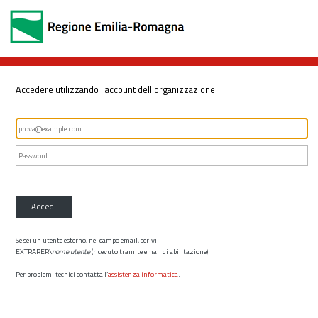
Accedere utilizzando l'account dell'organizzazione
Accedi
Se sei un utente esterno, nel campo email, scrivi
EXTRARER\
nome utente
(ricevuto tramite email di abilitazione)
Per problemi tecnici contatta l’
assistenza informatica
.