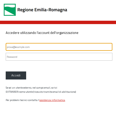
Accedere utilizzando l'account dell'organizzazione
Accedi
Se sei un utente esterno, nel campo email, scrivi
EXTRARER\
nome utente
(ricevuto tramite email di abilitazione)
Per problemi tecnici contatta l’
assistenza informatica
.