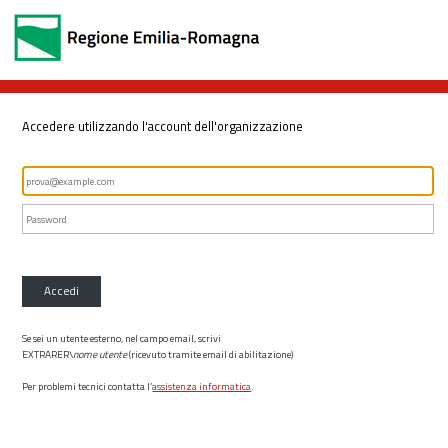
Accedere utilizzando l'account dell'organizzazione
Accedi
Se sei un utente esterno, nel campo email, scrivi
EXTRARER\
nome utente
(ricevuto tramite email di abilitazione)
Per problemi tecnici contatta l’
assistenza informatica
.