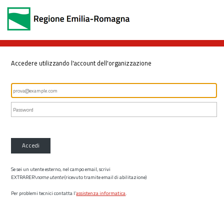
Accedere utilizzando l'account dell'organizzazione
Accedi
Se sei un utente esterno, nel campo email, scrivi
EXTRARER\
nome utente
(ricevuto tramite email di abilitazione)
Per problemi tecnici contatta l’
assistenza informatica
.