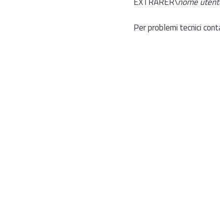
EXTRARER\
nome utent
Per problemi tecnici cont