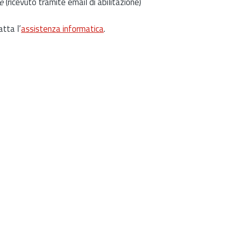
e
(ricevuto tramite email di abilitazione)
atta l’
assistenza informatica
.