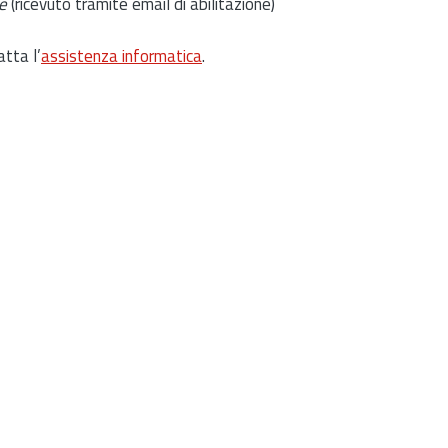
e
(ricevuto tramite email di abilitazione)
atta l’
assistenza informatica
.