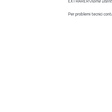
EXTRARER\
nome utent
Per problemi tecnici cont