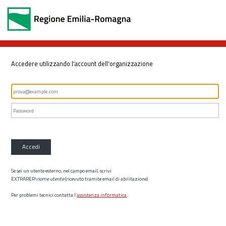
Accedere utilizzando l'account dell'organizzazione
Accedi
Se sei un utente esterno, nel campo email, scrivi
EXTRARER\
nome utente
(ricevuto tramite email di abilitazione)
Per problemi tecnici contatta l’
assistenza informatica
.