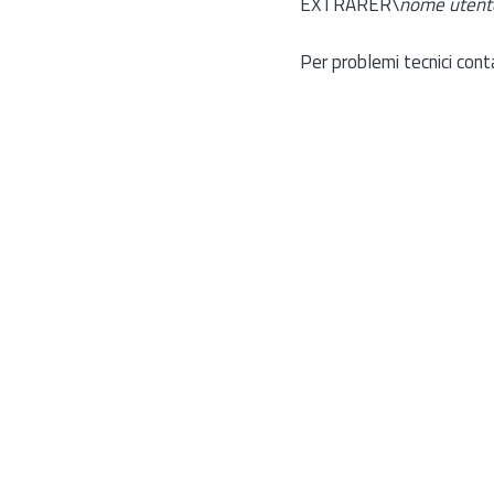
EXTRARER\
nome utent
Per problemi tecnici cont