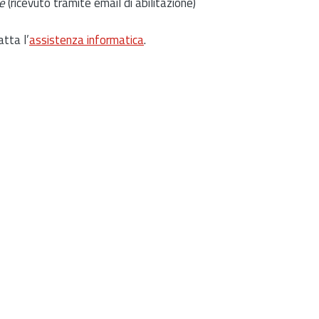
e
(ricevuto tramite email di abilitazione)
atta l’
assistenza informatica
.