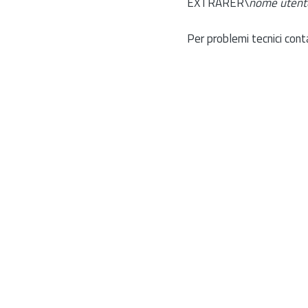
EXTRARER\
nome utent
Per problemi tecnici cont