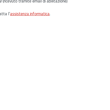
e
(ricevuto tramite email di abilitazione)
atta l’
assistenza informatica
.