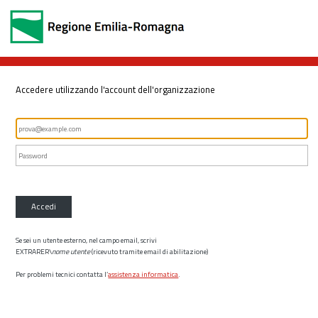
Accedere utilizzando l'account dell'organizzazione
Accedi
Se sei un utente esterno, nel campo email, scrivi
EXTRARER\
nome utente
(ricevuto tramite email di abilitazione)
Per problemi tecnici contatta l’
assistenza informatica
.