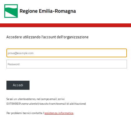
Accedere utilizzando l'account dell'organizzazione
Accedi
Se sei un utente esterno, nel campo email, scrivi
EXTRARER\
nome utente
(ricevuto tramite email di abilitazione)
Per problemi tecnici contatta l’
assistenza informatica
.