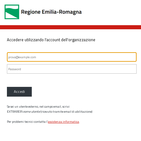
Accedere utilizzando l'account dell'organizzazione
Accedi
Se sei un utente esterno, nel campo email, scrivi
EXTRARER\
nome utente
(ricevuto tramite email di abilitazione)
Per problemi tecnici contatta l’
assistenza informatica
.