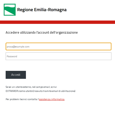
Accedere utilizzando l'account dell'organizzazione
Accedi
Se sei un utente esterno, nel campo email, scrivi
EXTRARER\
nome utente
(ricevuto tramite email di abilitazione)
Per problemi tecnici contatta l’
assistenza informatica
.