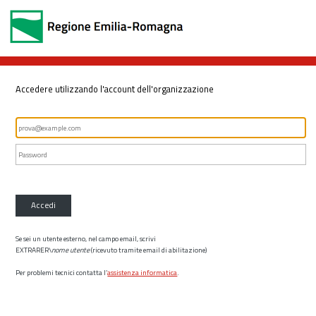
Accedere utilizzando l'account dell'organizzazione
Accedi
Se sei un utente esterno, nel campo email, scrivi
EXTRARER\
nome utente
(ricevuto tramite email di abilitazione)
Per problemi tecnici contatta l’
assistenza informatica
.