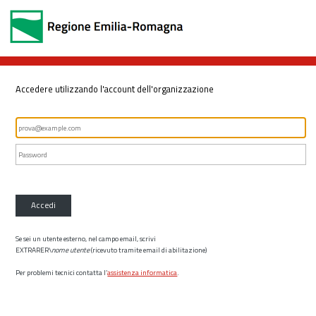
Accedere utilizzando l'account dell'organizzazione
Accedi
Se sei un utente esterno, nel campo email, scrivi
EXTRARER\
nome utente
(ricevuto tramite email di abilitazione)
Per problemi tecnici contatta l’
assistenza informatica
.