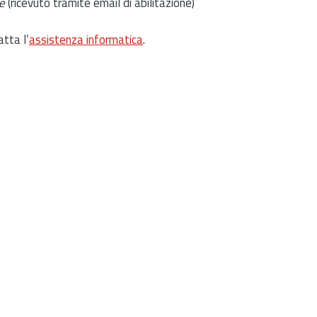
e
(ricevuto tramite email di abilitazione)
atta l’
assistenza informatica
.