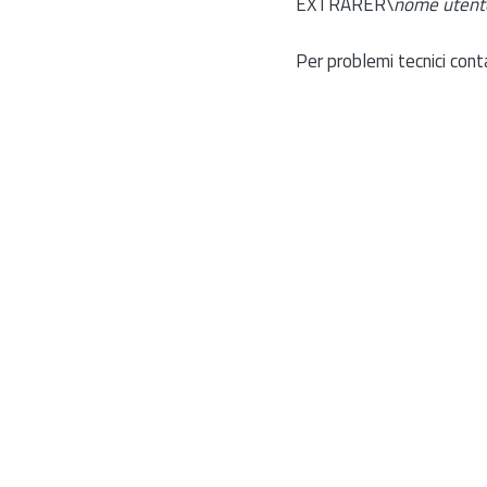
EXTRARER\
nome utent
Per problemi tecnici cont