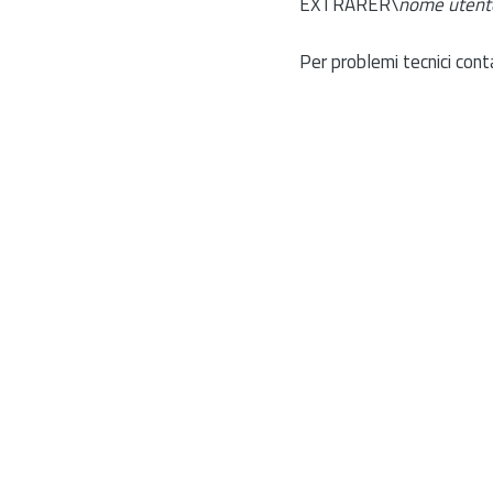
EXTRARER\
nome utent
Per problemi tecnici cont