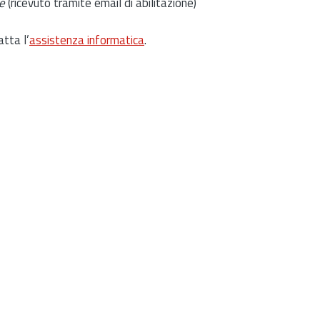
e
(ricevuto tramite email di abilitazione)
atta l’
assistenza informatica
.